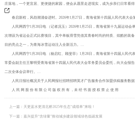
庄落地，一个更宜居、更便捷的家园，便会从愿景走进现实，成为乡亲们日常看得
春启新程，风劲潮涌奋进时。2026年1月27日，青海省第十四届人民代表大会
人民网西宁1月28日电 （记者况玉）2026年1月25日，青海省第十九届运动
次增设为省运会正式比赛项目，其中单板滑雪凭借其青春时尚的特质、炫酷的装备
目的亮点之一，为青海冰雪运动注入全新活力。…
人民网西宁1月28日电 （杨启红、顾斐菲）1月28日，青海省第十四届人民代
常委会副主任王黎明受青海省第十四届人民代表大会常务委员会委托，向大会报告
二次全体会议举行。…
人民日报社概况关于人民网报社招聘招聘英才广告服务合作加盟供稿服务数据
人 民 网 股 份 有 限 公 司 版 权 所 有 ，未 经 书 面 授 权 禁 止 使 用
上一篇：
天更蓝水更清北桥2025年生态“成绩单”来啦！
下一篇：
嘉兴提升“含绿量”推动城乡建设领域绿色低碳发展