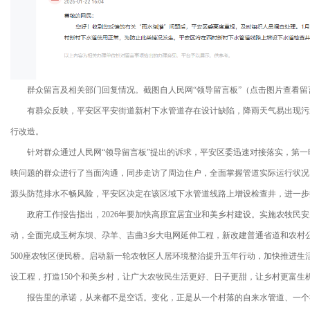
群众留言及相关部门回复情况。截图自人民网“领导留言板”（点击图片查看留
有群众反映，平安区平安街道新村下水管道存在设计缺陷，降雨天气易出现污
行改造。
针对群众通过人民网“领导留言板”提出的诉求，平安区委迅速对接落实，第一
映问题的群众进行了当面沟通，同步走访了周边住户，全面掌握管道实际运行状况
源头防范排水不畅风险，平安区决定在该区域下水管道线路上增设检查井，进一步
政府工作报告指出，2026年要加快高原宜居宜业和美乡村建设。实施农牧民安
动，全面完成玉树东坝、尕羊、吉曲3乡大电网延伸工程，新改建普通省道和农村公
500座农牧区便民桥。启动新一轮农牧区人居环境整治提升五年行动，加快推进生
设工程，打造150个和美乡村，让广大农牧民生活更好、日子更甜，让乡村更富生
报告里的承诺，从来都不是空话。变化，正是从一个村落的自来水管道、一个