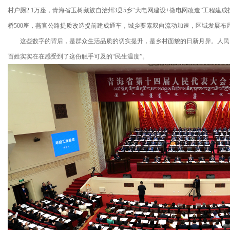
村户厕2.1万座，青海省玉树藏族自治州3县5乡“大电网建设+微电网改造”工程建成
桥500座，燕官公路提质改造提前建成通车，城乡要素双向流动加速，区域发展布
这些数字的背后，是群众生活品质的切实提升，是乡村面貌的日新月异。人民网
百姓实实在在感受到了这份触手可及的“民生温度”。