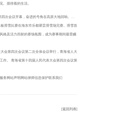
见、摸得着的生活。
第四次会议开幕，奋进的号角在高原大地回响。…
会单板滑雪比赛在海东市乐都瞿昙滑雪场完赛。滑雪首
风格及活力四射的赛场氛围，成为赛事期间最受瞩
表大会第四次会议第二次全体会议举行，青海省人大
工作。 青海省第十四届人民代表大会第四次会议第
服务网站声明网站律师信息保护联系我们
[返回列表]