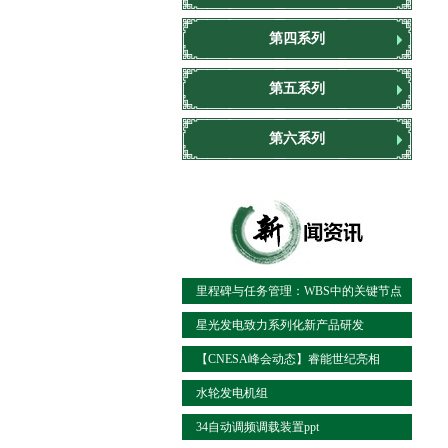
第四系列
第五系列
第六系列
里程碑与任务管理：WBS中的关键节点
控制
星光发电致力系列化新产品研发
【CNESA峰会动态】睿能世纪亮相
ESIE2017火电储能联
水轮发电机组
34自动调频调载装置ppt