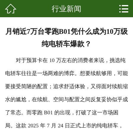


行业新闻
网站首页

关于我们
月销近7万台零跑B01凭什么成为10万级
产品中心
纯电轿车爆款？
新闻资讯
对于预算卡在 10 万左右的消费者来说，挑选纯
成功案例
电轿车往往是一场两难的博弈。想要续航够用，可能
科普知识
要接受简陋的配置；追求舒适体验，又得面对续航缩
发展起源
水的尴尬，在续航、空间与配置之间反复妥协似乎成
了常态。而零跑 B01 的出现，打破了这一市场困
联系我们
局。这款 2025 年 7 月 24 日正式上市的纯电轿车，
客户留言