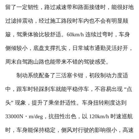
留了一定韧性，路过减速带和路面接缝时，能很好地
过滤掉震动，经过施工路段时车内也不会有明显颠
簸，驾乘体验比较舒适。60km/h 连续过弯时，车身
侧倾较小，底盘支撑扎实，日常城市通勤灵活好开，
周末自驾跑山路也能带来不错的驾驶感受。
制动系统配备了三活塞卡钳，初段制动力度适
中，跟车时轻踩刹车就能平稳停车，不容易出现 “点
头” 现象，提升了乘坐舒适性。车身扭转刚度达到
33000N・m/deg，抗扭性出色，以 120km/h 时速巡航
时，车身能保持稳定，侧风对行驶的影响很小，高速