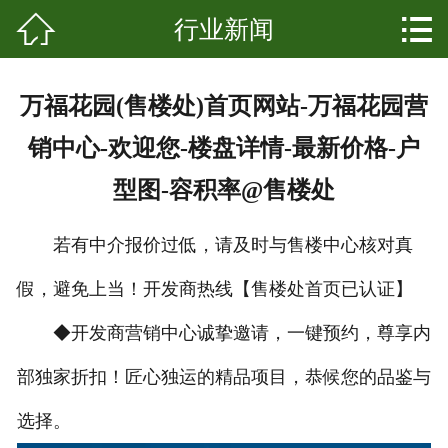


行业新闻
网站首页

关于我们
万福花园(售楼处)首页网站-万福花园营
产品中心
销中心-欢迎您-楼盘详情-最新价格-户
新闻资讯
型图-容积率@售楼处
成功案例
若有中介报价过低，请及时与售楼中心核对真
科普知识
假，避免上当！开发商热线【售楼处首页已认证】
发展起源
◆开发商营销中心诚挚邀请，一键预约，尊享内
部独家折扣！匠心独运的精品项目，恭候您的品鉴与
联系我们
选择。
客户留言