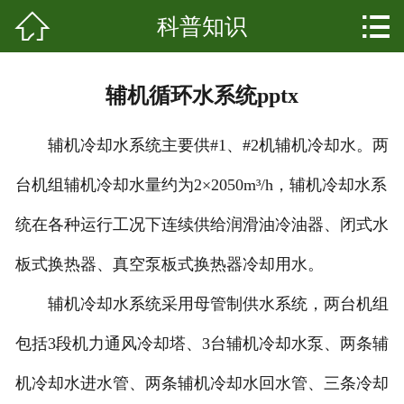


科普知识
网站首页

关于我们
辅机循环水系统pptx
产品中心
辅机冷却水系统主要供#1、#2机辅机冷却水。两
新闻资讯
台机组辅机冷却水量约为2×2050m³/h，辅机冷却水系
成功案例
统在各种运行工况下连续供给润滑油冷油器、闭式水
科普知识
板式换热器、真空泵板式换热器冷却用水。
发展起源
辅机冷却水系统采用母管制供水系统，两台机组
包括3段机力通风冷却塔、3台辅机冷却水泵、两条辅
联系我们
机冷却水进水管、两条辅机冷却水回水管、三条冷却
客户留言