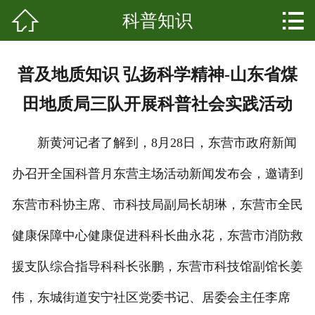


科普知识
网站首页

关于我们
普及地质知识 弘扬科学精神-山东省煤
产品中心
田地质局三队开展科普社会实践活动
新闻资讯
新黄河记者了解到，8月28日，东营市政府新闻
成功案例
办召开全国科普月东营主场活动新闻发布会，邀请到
科普知识
东营市科协主席、市科技局副局长胡琳，东营市全民
发展起源
健康保障中心健康促进科科长曲永花，东营市消防救
援支队综合指导科科长张鹏，东营市科技馆副馆长姜
联系我们
伟，东城街道安宁社区党委书记、居委会主任李席
客户留言