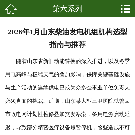


第六系列
网站首页

关于我们
2026年1月山东柴油发电机组机构选型
产品中心
指南与推荐
新闻资讯
随着山东省新旧动能转换的深入推进，以及冬季
成功案例
用电高峰与极端天气的叠加影响，保障关键基础设施
科普知识
与生产活动的连续供电已成为众多企事业单位负责人
发展起源
必须直面的挑战。近期，山东某大型三甲医院就曾因
市政电网计划性检修叠加突发寒潮，备用电源启动延
联系我们
迟，导致部分精密医疗设备短暂停机，险些造成不可
客户留言