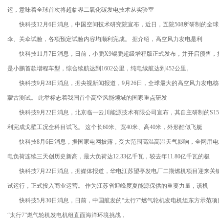
运，意味着全球首次将超临界二氧化碳发电技术从实验室
快科技12月6日消息，中国空间技术研究院宣布，近日，五院508所研制的全球
伞、关伞试验，各项预定试验内容均顺利完成。 据介绍，高空风力发电是利
快科技11月7日消息，日前，小鹏X9鲲鹏超级增程版正式发布，并开启预售，推出Ma
是小鹏首款增程车型，综合续航达到1602公里，纯电续航达到452公里。
快科技9月28日消息，据央视新闻报道，9月26日，全球最大的高空风力发电核心
蒙古测试。 此举标志着我国首个高空风能领域的国家重点研发
快科技9月22日消息，北京临一云川能源技术有限公司宣布，其自主研制的S15
利完成戈壁工况全科目试飞。 这个长60米、宽40米、高40米，外形酷似飞艇
快科技8月6日消息，据国家电网披露，受大范围高温高湿天气影响，全网用电水
电负荷连续三天创历史新高，最大负荷达12.33亿千瓦，较去年11.80亿千瓦的极
快科技7月22日消息，据媒体报道，华电江苏望亭发电厂二期燃机项目迎来关键节
试运行，正式投入商业运营。 作为江苏省迎峰度夏能源保供的重要力量，该机
快科技5月30日消息，日前，中国航发的“太行7”燃气轮机发电机组东方示范项目
“太行7”燃气轮机发电机组直面海洋环境挑战，