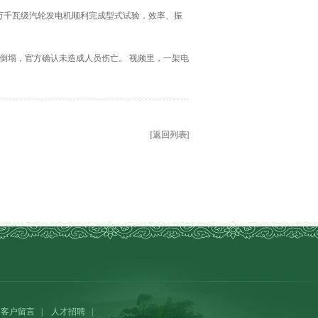
万千瓦级汽轮发电机顺利完成型式试验，效率、振
倒塌，官方确认未造成人员伤亡。 视频里，一架电
[返回列表]
客户留言
|
人才招聘
|