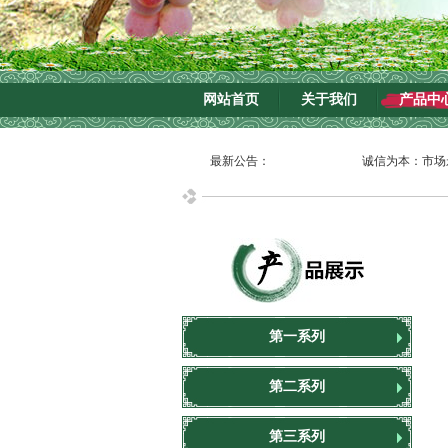
网站首页
关于我们
产品中
最新公告：
诚信为本：市场永远在变
第一系列
第二系列
第三系列