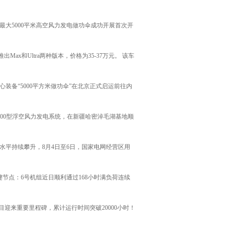
最大5000平米高空风力发电做功伞成功开展首次开
x和Ultra两种版本，价格为35-37万元。 该车
装备“5000平方米做功伞”在北京正式启运前往内
00型浮空风力发电系统，在新疆哈密淖毛湖基地顺
平持续攀升，8月4日至6日，国家电网经营区用
点：6号机组近日顺利通过168小时满负荷连续
迎来重要里程碑，累计运行时间突破20000小时！