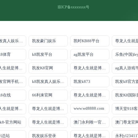
琼ICP备xxxxxxxx号
k8凯发真人娱乐手机首页
凯发豪门娱乐
凯时KB88平台
k8体育
k8凯发平台
ag凯发平台
尊龙人生就是博!网址
凯发K8官网
尊龙人生就是博!网上真人现场娱乐
k8凯发官网手机app
k8凯发真人娱乐手机备用网址
凯发k873
凯发k8官方
k8在线
66利来官网
尊龙人生就是博手机登录
凯发K8国际
www.wd8888.com
尊龙人生就是博iAG发财网可靠
尊龙人生就是博!官网注册
博天堂918
k8-官方网站
尊龙人生就是博!官网首页
澳门永利唯一官网304
澳门尊龙官
yl总站
凯发娱乐登录
尊龙人生就是博!官网手机版app下载
永利yl2341