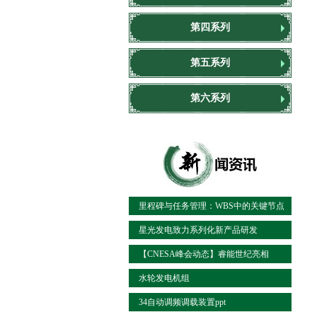
第四系列
第五系列
第六系列
里程碑与任务管理：WBS中的关键节点
控制
星光发电致力系列化新产品研发
【CNESA峰会动态】睿能世纪亮相
ESIE2017火电储能联
水轮发电机组
34自动调频调载装置ppt