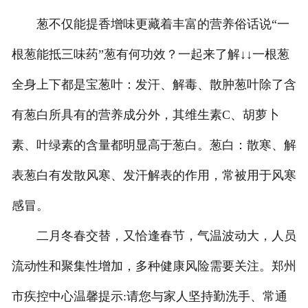
葱不仅能提香增味更藏着丰富的营养俗话说“一
根葱能抵三味药”葱有何功效？一起来了解↓↓一根葱
全身上下都是宝葱叶：发汗、解毒、散肿葱叶除了含
有葱白所具有的营养成分外，其维生素C、胡萝卜
素、叶绿素的含量都明显高于葱白。葱白：散寒、解
表葱白有发散风寒、发汗解表的作用，常被用于风寒
感冒。
二月冬春交替，又恰逢春节，气温波动大，人员
流动性和聚集性增加，多种健康风险需要关注。郑州
市疾控中心温馨提示:请您与家人坚持勤洗手、常通