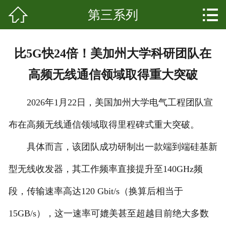


第三系列
网站首页

关于我们
比5G快24倍！美加州大学科研团队在
产品中心
高频无线通信领域取得重大突破
新闻资讯
2026年1月22日，美国加州大学电气工程团队宣
成功案例
布在高频无线通信领域取得里程碑式重大突破。
科普知识
具体而言，该团队成功研制出一款端到端硅基新
发展起源
型无线收发器，其工作频率直接提升至140GHz频
段，传输速率高达120 Gbit/s（换算后相当于
联系我们
15GB/s），这一速率可媲美甚至超越目前绝大多数
客户留言