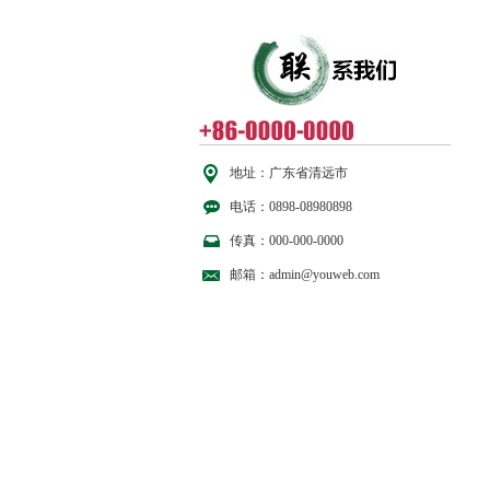
地址：广东省清远市
电话：0898-08980898
传真：000-000-0000
邮箱：admin@youweb.com