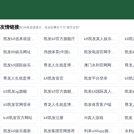
友情链接
前100条直接显示，其余折叠在下方“展开全部”
凯发k8选来就送38
凯发k8官方旗舰厅
k8凯发真人娱乐手机手机网页版
凯发88娱乐网址
伟德体育(中国)官方网站-登录入口
凯发电游官网手机版
凯发
凯发k8国际娱乐真人版
尊龙人生就是博!线路检测
澳门永利官网网址8
尊龙人生就是博!开户
k8凯发首页
凯发平台登录
k8凯发ag旗舰
凯发k8官方旗舰厅网址是多少
凯发k8国际真人app
凯发
k8凯发官网登录
尊龙人生就是博!国际
凯发体育客户端
ks8凯发官方网站
k8凯发注册
J9真人游戏
凯发·
凯发k8娱乐最新登录首页
凯发集团官网推荐
利来w66app旗舰厅
永利