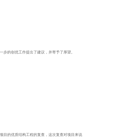
一步的创优工作提出了建议，并寄予了厚望。
项目的优质结构工程的复查，这次复查对项目来说