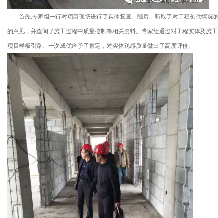
首先,专家组一行对项目现场进行了实体复查。随后，听取了对工程创优情况的
的意见，并查阅了施工过程中质量控制等相关资料。专家组通过对工程实体及施工
项目样板引路、一次成优给予了肯定，对实体观感质量做出了高度评价。