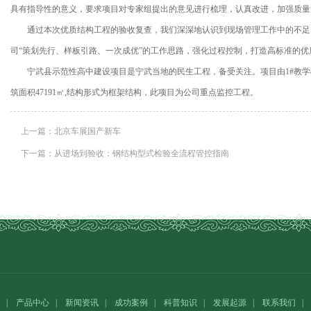
具有指导性的意义，要求项目对专家组提出的意见进行梳理，认真改进，加强质量
通过本次优质结构工程的验收复查，我们深深地认识到现场管理工作中的不足
司“策划先行、样板引路、一次成优”的工作思路，强化过程控制，打造高标准的
宁武县示范性高中建设项目是宁武当地的民生工程，备受关注。项目由1#教学楼
筑面积47191㎡,结构形式为框架结构，此项目为公司重点监控工程。
上一篇：
北京车展国产新车
下一篇：
从进场到验收：钢结构型式检验全流程管控指南
|
产品中心
|
新闻资讯
|
成功案例
|
科普知识
|
发展起源
|
联系我们
|