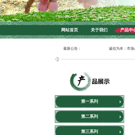
网站首页
关于我们
产品中
最新公告：
诚信为本：市场永远在变，诚
第一系列
第二系列
第三系列