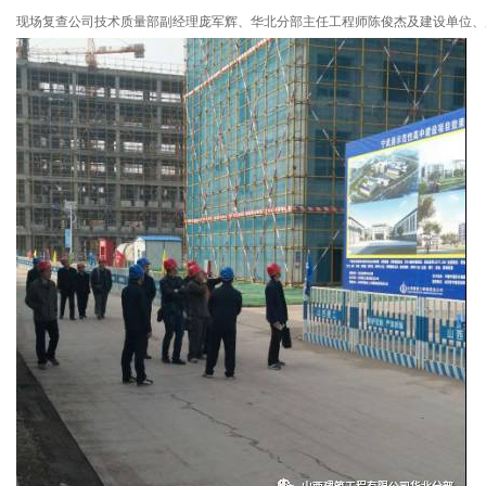
现场复查公司技术质量部副经理庞军辉、华北分部主任工程师陈俊杰及建设单位、