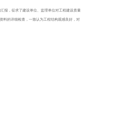
汇报，征求了建设单位、监理单位对工程建设质量
资料的详细检查，一致认为工程结构观感良好，对