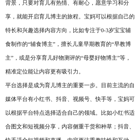
背景，只要对育儿有热情、有耐心，愿意学习和分
享，就能开启育儿博主的旅程。宝妈可以根据自己的
特长和兴趣选择内容方向，比如专注于0-3岁宝宝辅
食制作的“辅食博主”，擅长儿童早期教育的“早教博
主”，或是分享育儿好物测评的“母婴好物博主”等，
精准定位能让内容更有吸引力。
平台选择是成为育儿博主的重要一步。目前主流的自
媒体平台有小红书、抖音、视频号、快手等，宝妈可
以根据平台特点选择适合自己的领域。比如小红书适
合图文和短视频分享，内容侧重干货和种草；抖音、