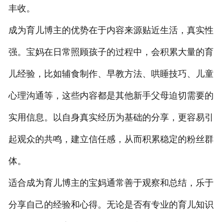
丰收。
人才招聘
成为育儿博主的优势在于内容来源贴近生活，真实性
强。宝妈在日常照顾孩子的过程中，会积累大量的育
儿经验，比如辅食制作、早教方法、哄睡技巧、儿童
心理沟通等，这些内容都是其他新手父母迫切需要的
实用信息。以自身真实经历为基础的分享，更容易引
起观众的共鸣，建立信任感，从而积累稳定的粉丝群
体。
适合成为育儿博主的宝妈通常善于观察和总结，乐于
分享自己的经验和心得。无论是否有专业的育儿知识