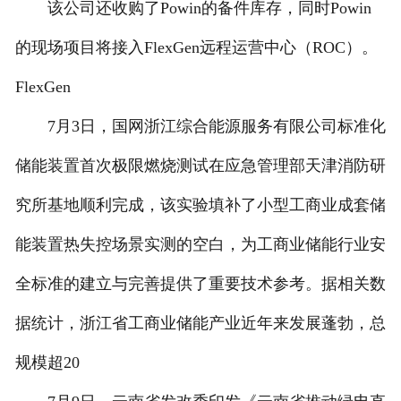
该公司还收购了Powin的备件库存，同时Powin
的现场项目将接入FlexGen远程运营中心（ROC）。
FlexGen
7月3日，国网浙江综合能源服务有限公司标准化
储能装置首次极限燃烧测试在应急管理部天津消防研
究所基地顺利完成，该实验填补了小型工商业成套储
能装置热失控场景实测的空白，为工商业储能行业安
全标准的建立与完善提供了重要技术参考。据相关数
据统计，浙江省工商业储能产业近年来发展蓬勃，总
规模超20