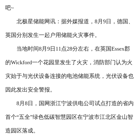
吧~
北极星储能网讯：据外媒报道，8月9日，德国、
英国分别发生一起户用储能火灾事件。
当地时间8月9日11点28分左右，在英国Essex郡
的Wickford一个花园里发生了火灾，消防部门认为火
灾始于与光伏设备连接的电池储能系统，光伏设备也
因此发出安全警报。
8月8日，国网浙江宁波供电公司试点打造的省内
首个“五全”绿色低碳智慧园区在宁波市江北区金山智
造园区落成。