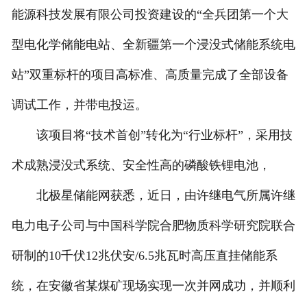
能源科技发展有限公司投资建设的“全兵团第一个大
人才招聘
型电化学储能电站、全新疆第一个浸没式储能系统电
站”双重标杆的项目高标准、高质量完成了全部设备
调试工作，并带电投运。
该项目将“技术首创”转化为“行业标杆”，采用技
术成熟浸没式系统、安全性高的磷酸铁锂电池，
北极星储能网获悉，近日，由许继电气所属许继
电力电子公司与中国科学院合肥物质科学研究院联合
研制的10千伏12兆伏安/6.5兆瓦时高压直挂储能系
统，在安徽省某煤矿现场实现一次并网成功，并顺利