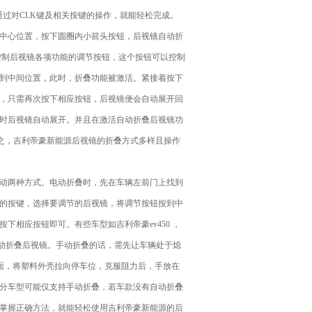
通过对CLK键及相关按键的操作，就能轻松完成。
中心位置，按下圆圈内小箭头按钮，后视镜自动折
控制后视镜各项功能的调节按钮，这个按钮可以控制
到中间位置，此时，折叠功能被激活。紧接着按下
，只需再次按下相应按钮，后视镜便会自动展开回
时后视镜自动展开。并且在激活自动折叠后视镜功
总之，吉利帝豪新能源后视镜的折叠方式多样且操作
动两种方式。电动折叠时，先在车辆左前门上找到
的按键，选择要调节的后视镜，将调节按钮按到中
相应按钮即可。有些车型如吉利帝豪ev450 ，
自动折叠后视镜。手动折叠的话，需先让车辆处于熄
面，将塑料外壳拉向停车位，克服阻力后，手放在
分车型可能仅支持手动折叠，若车款没有自动折叠
掌握正确方法，就能轻松使用吉利帝豪新能源的后