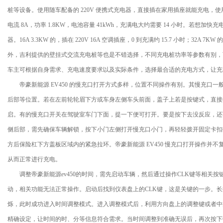
桩等设备。使用随车配备的 220V 便携式充电器，直接插在家用插座就能充电，使用
电流 8A，功率 1.8KW，电池容量 41kWh，充满电大约需要 14 小时。若想
器。16A 3.3KW 的，插在 220V 16A 空调插座，0 到充满约 15.7 小时；32A 
外，吉利提供的壁挂式交流充电桩等也是不错选择，不同充电桩功率等参数有别，
车主可根据自身需求、充电速度要求以及实际条件，选择最合适的充电方式，让充
帝豪新能源 EV450 的慢充口打开方式多样，位置不同操作有别。其慢充口一
后部等位置。若在左前轮轮眉下方或车身左侧车头前面，盖子上若是按键式，直接
启。有的慢充口开关在驾驶室车门下面，提一下便可打开。要是按下去没反应，还
侧后部，需先确保车辆解锁，按下小门左侧打开慢充口小门，再轻轻拨开固定卡扣
方后保险杠下方盖板区域内的紧急拉环。帝豪新能源 EV450 慢充口打开操作并
从而正常进行充电。
调整帝豪新能源ev450的时间，需先启动车辆，然后通过操作CLK键等相关按
动，相关功能无法正常操作。启动后找到仪表盘上的CLK键，这是关键的一步。长
烁，此时成功进入时间调整模式。进入调整模式后，利用方向盘上的调整键或者中
精确设定，让时间的时、分等信息符合需求。当时间调整到准确无误后，再次按下