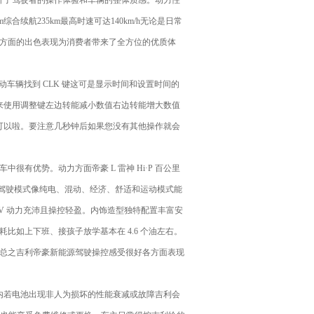
升了驾驶者的操作体验和车辆的整体质感。动力性
综合续航235km最高时速可达140km/h无论是日常
方面的出色表现为消费者带来了全方位的优质体
动车辆找到 CLK 键这可是显示时间和设置时间的
接下来使用调整键左边转能减小数值右边转能增大数值
就可以啦。要注意几秒钟后如果您没有其他操作就会
优势。动力方面帝豪 L 雷神 Hi·P 百公里
种驾驶模式像纯电、混动、经济、舒适和运动模式能
V 动力充沛且操控轻盈。内饰造型独特配置丰富安
如上下班、接孩子放学基本在 4.6 个油左右。
。总之吉利帝豪新能源驾驶操控感受很好各方面表现
期内若电池出现非人为损坏的性能衰减或故障吉利会