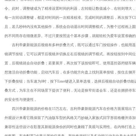
令。此时，调整键成为了精准设置时间的利器，左转能让数值减小，右转则增大，
每一次转动调整键，都是对时间的一次精准校准。完成时间的调整后，再次按下C
且，若几秒钟内没有其他操作，系统会自动退出时间调整模式，为整个过程画上圆
的不同而存在细微差异。不过只要按照这个基本步骤，就能轻松为爱车设置准确的
吉利帝豪新能源后视镜有多种折叠方式，既可以通过车门按钮操作，也能用遥控
镜调节按钮，它可以调节后视镜并切换左右后视镜的调节模式。将按钮按到中间位
置，后视镜就会自动折叠；若要展开，再次按下该按钮即可。使用遥控器闭锁车辆
想激活自动折叠功能，启动汽车后，在多功能方向盘上找到菜单按钮，按住左侧开
下折叠按钮；当车速为0时，按下Enter键进入菜单选项，选择后视镜自动折叠功
叠方式，为车主在不同场景下提供了便利，无论是狭窄街道会车，还是在拥挤停车
的安全性与便捷性 。
四川帝豪新能源的价格在15万左右。吉利帝豪新能源汽车在价格方面展现出了
外观设计来看它既保留了汽油版车型的风格又巧妙融入家族式回字形前格栅并添加
兼容性这些设计在彰显其新能源身份的同时也兼顾了美观与实用性。在内饰打造上