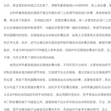
过后，新设置的时间就正式生效了。调整帝豪新能源ev450的时间，按上述步骤，
吉利帝豪新能源后视镜可通过车辆左前门上的调节按钮进行折叠，将按钮推至
叠，再次按下则展开 。在驾驶过程中，想要折叠后视镜，第一步要找到左前门上
左右后视镜的切换和角度调节。当确定好要调节哪一侧的后视镜后，将调节按钮推
黑色圆圈内的按钮，后视镜就会自动电动折叠起来。如果之后需要再次使用后视镜
到正常位置。此外，还可以通过按压遥控器闭锁车辆来自动折叠后视镜，解锁车辆
能后，车速为0时短按ENTER键进入菜单选项，也能对外后视镜折叠进行设置。
方便，为车主带来了便利与实用的体验。
使用吉利帝豪新能源的后视镜折叠功能，不同车型方法有别，主要有电动和手
控制后视镜各项功能的调节按钮，它能调节左右后视镜。通过切换左右后视镜调节
间位置，再按下黑色圆圈内按钮，后视镜就会自动电动折叠；若要恢复展开，再次按下
在方向盘下方有后视镜折叠开关，按此开关可折叠后视镜；吉利帝豪gl锁车后会
火且在P档自动挡或驻车档手动挡状态，保证周围环境安全。把手掌放在后视镜背
车门和折叠的镜子与镜面之间，慢慢将镜子拉出车外然后自动弹回原形。不过，部
功能，需手动掰动镜子边缘使其折叠到车内，具体操作可参考车辆说明书。总之，