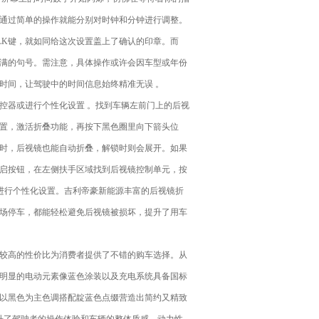
通过简单的操作就能分别对时钟和分钟进行调整。
LK键，就如同给这次设置盖上了确认的印章。而
满的句号。需注意，具体操作或许会因车型或年份
时间，让驾驶中的时间信息始终精准无误 。
器或进行个性化设置 。找到车辆左前门上的后视
置，激活折叠功能，再按下黑色圈里向下箭头位
时，后视镜也能自动折叠，解锁时则会展开。如果
启按钮，在左侧扶手区域找到后视镜控制单元，按
能进行个性化设置。吉利帝豪新能源丰富的后视镜折
场停车，都能轻松避免后视镜被损坏，提升了用车
较高的性价比为消费者提供了不错的购车选择。从
明显的电动元素像蓝色涂装以及充电系统具备国标
以黑色为主色调搭配靛蓝色点缀营造出简约又精致