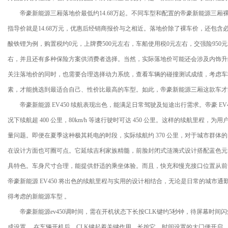
帝豪新能源三厢落地价最低约14.68万起。不同车型和配置的帝豪新能源三厢裸车价
指导价就是14.68万元，优惠后经销商报价与之相近。落地价除了裸车价，还包含必要
酸铁锂为例，购置税约0元，上牌费500元左右，车船使用税0元左右，交强险950
右，并且还有多种保险方案供消费者选择。当然，实际落地价可能还会涉及内饰升
关注落地价的同时，也需要合理选择动力系统，查看车辆的碰撞测试成绩，考虑车
素，才能挑选到最适合自己、性价比最高的车型。如此，帝豪新能源三厢这款车才
帝豪新能源 EV450 续航表现出色，能满足日常驾驶及短途出行需求。帝豪 EV
况下续航超 400 公里，80km/h 等速行驶时可达 450 公里。这样的续航里程
量问题。即便在夏季这种极其耗电的时段，实际续航约 370 公里，对于城市群
在设计方面也可圈可点。它延续吉利家族精髓，前脸封闭式涟漪式设计搭配蓝色元素
具特色。车身尺寸合理，能提供舒适的乘坐体验。而且，快充和慢充接口位置从前
帝豪新能源 EV450 将出色的续航里程与实用的设计相结合，无论是日常的城市
得考虑的新能源车型 。
帝豪新能源ev450调时间，需在开机状态下长按CLK键约5秒钟，待屏幕时间闪
成设置 。在车辆开机后，CLK键起着关键作用。长按它，时间设置的大门便开启