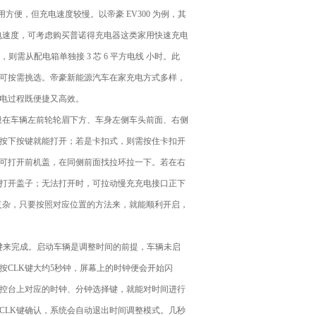
方便，但充电速度较慢。以帝豪 EV300 为例，其
加快充电速度，可考虑购买普诺得充电器这类家用快速充电
7KW 的，则需从配电箱单独接 3 芯 6 平方电线 小时。此
可按需挑选。帝豪新能源汽车在家充电方式多样，
电过程既便捷又高效。
般在车辆左前轮轮眉下方、车身左侧车头前面、右侧
按下按键就能打开；若是卡扣式，则需按住卡扣开
可打开前机盖，在同侧前面找拉环拉一下。若在右
打开盖子；无法打开时，可拉动慢充充电接口正下
不复杂，只要按照对应位置的方法来，就能顺利开启，
键来完成。启动车辆是调整时间的前提，车辆未启
按CLK键大约5秒钟，屏幕上的时钟便会开始闪
控台上对应的时钟、分钟选择键，就能对时间进行
CLK键确认，系统会自动退出时间调整模式。几秒