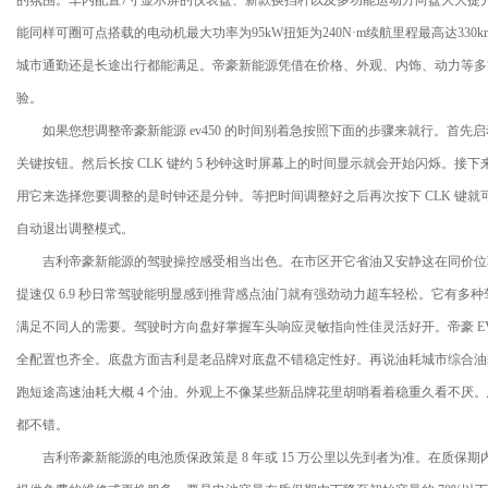
的氛围。车内配置7寸显示屏的仪表盘、新款换挡杆以及多功能运动方向盘大大提
能同样可圈可点搭载的电动机最大功率为95kW扭矩为240N·m续航里程最高达330km
城市通勤还是长途出行都能满足。帝豪新能源凭借在价格、外观、内饰、动力等多
验。
如果您想调整帝豪新能源 ev450 的时间别着急按照下面的步骤来就行。首先启
关键按钮。然后长按 CLK 键约 5 秒钟这时屏幕上的时间显示就会开始闪烁。
用它来选择您要调整的是时钟还是分钟。等把时间调整好之后再次按下 CLK 键
自动退出调整模式。
吉利帝豪新能源的驾驶操控感受相当出色。在市区开它省油又安静这在同价位车中很有
提速仅 6.9 秒日常驾驶能明显感到推背感点油门就有强劲动力超车轻松。它有多
满足不同人的需要。驾驶时方向盘好掌握车头响应灵敏指向性佳灵活好开。帝豪 E
全配置也齐全。底盘方面吉利是老品牌对底盘不错稳定性好。再说油耗城市综合油耗比
跑短途高速油耗大概 4 个油。外观上不像某些新品牌花里胡哨看着稳重久看不厌
都不错。
吉利帝豪新能源的电池质保政策是 8 年或 15 万公里以先到者为准。在质保