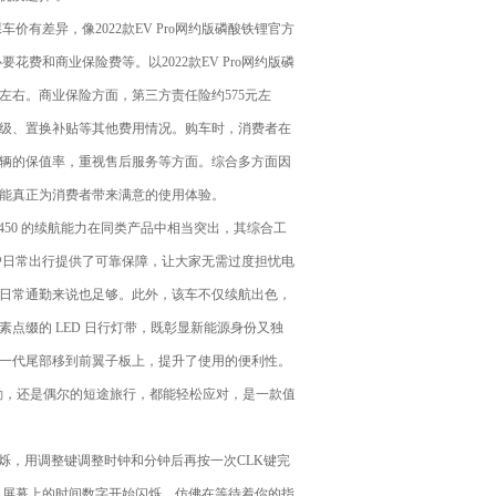
有差异，像2022款EV Pro网约版磷酸铁锂官方
花费和商业保险费等。以2022款EV Pro网约版磷
元左右。商业保险方面，第三方责任险约575元左
级、置换补贴等其他费用情况。购车时，消费者在
辆的保值率，重视售后服务等方面。综合多方面因
能真正为消费者带来满意的使用体验。
450 的续航能力在同类产品中相当突出，其综合工
，为用户日常出行提供了可靠保障，让大家无需过度担忧电
体的日常通勤来说也足够。此外，该车不仅续航出色，
点缀的 LED 日行灯带，既彰显新能源身份又独
一代尾部移到前翼子板上，提升了使用的便利性。
通勤，还是偶尔的短途旅行，都能轻松应对，是一款值
烁，用调整键调整时钟和分钟后再按一次CLK键完
，屏幕上的时间数字开始闪烁，仿佛在等待着你的指