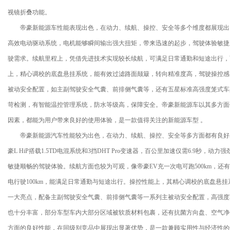
视镜折叠功能。
帝豪新能源车性能表现出色，在动力、续航、操控、安全等多个维度都展现出
高效电动驱动系统，电机能够瞬间输出强大扭矩，带来迅速的起步，驾驶体验敏捷
驶需求。续航里程上，凭借先进技术实现较长续航，可满足日常通勤和短途出行，
上，精心调校的底盘悬挂系统，能有效过滤路面颠簸，转向精准度高，驾驶操控感
被动安全配置，如主副驾驶安全气囊、前排侧气囊等，还有五星标准高强度笼式车
苛检测，有智能温控管理系统，防水等级高，保障安全。帝豪新能源车以其多方面
因素，都能为用户带来良好的使用体验，是一款值得关注的新能源车型 。
帝豪新能源汽车性能较为出色，在动力、续航、操控、安全等多方面都有良好
豪L HiP搭载1.5TD电混系统和3挡DHT Pro变速器，百公里加速仅需6.9秒
敏捷顺畅的驾驶体验。续航方面也较为可观，像帝豪EV充一次电可跑500km，还有快速
电行驶100km，能满足日常通勤与短途出行。操控性能上，其精心调校的底盘悬
一大亮点，配备主副驾驶安全气囊、前排侧气囊等一系列主被动安全配置，高强度
也十分丰富，部分车型车内大部分区域被软质材料包裹，还有抗菌方向盘、空气净
方面的良好性能，在同级别竞品中展现出显著优势，是一款兼顾实用性与经济性的