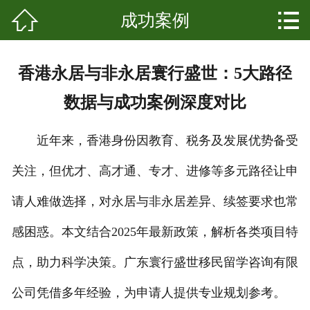


成功案例
网站首页

关于我们
香港永居与非永居寰行盛世：5大路径
产品中心
数据与成功案例深度对比
新闻资讯
近年来，香港身份因教育、税务及发展优势备受
成功案例
关注，但优才、高才通、专才、进修等多元路径让申
科普知识
请人难做选择，对永居与非永居差异、续签要求也常
发展起源
感困惑。本文结合2025年最新政策，解析各类项目特
点，助力科学决策。广东寰行盛世移民留学咨询有限
联系我们
公司凭借多年经验，为申请人提供专业规划参考。
客户留言