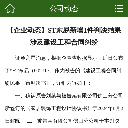


公司动态
网站首页

关于我们
【企业动态】ST东易新增1件判决结果
产品中心
涉及建设工程合同纠纷
新闻资讯
证券之星消息，根据企查查数据显示，近日公布
成功案例
了*ST东易（002713）作为被告的《建设工程合同纠
科普知识
纷民事一审判决书》，详细内容如下：
发展起源
一、确认原告刘某与被告某有限公司佛山分公司
所签订的《家居装饰工程设计协议书》于2024年8月2
联系我们
日解除； 二、被告某有限公司佛山分公司于本判决
客户留言