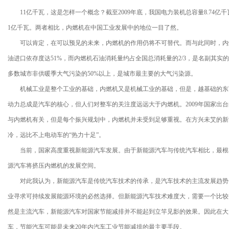
11亿千瓦，这是怎样一个概念？截至2009年底，我国电力装机总容量8.74亿
1亿千瓦。两者相比，内燃机在中国工业发展中的地位一目了然。
可以肯定，在可以预见的未来，内燃机的作用仍将不可替代。而与此同时，内燃机
油进口依存度达51%，而内燃机石油消耗量约占全国总消耗量的2/3，是名副其
多数城市非供暖季大气污染的50%以上，是城市最主要的大气污染源。
机械工业是整个工业的基础，内燃机又是机械工业的基础，但是，越基础的东
动力总成是汽车的核心，但人们对整车的关注度远远大于内燃机。2009年国家出
与内燃机有关，但是每个振兴规划中，内燃机并未受到足够重视。在方兴未艾的新
冷，远比不上电动车的“热力十足”。
当前，国家高度重视新能源汽车发展。由于新能源汽车与传统汽车相比，最根
源汽车将挤压内燃机的发展空间。
对此我认为，新能源汽车是传统汽车技术的传承，是汽车技术的主流发展趋势
业寻求可持续发展能源环境的必然选择。但新能源汽车技术难度大，需要一个比较
然是主流汽车，新能源汽车对国家节能减排并不能起到立竿见影的效果。因此在大
车，节能汽车可能是未来20年内汽车工业节能减排的最主要手段。