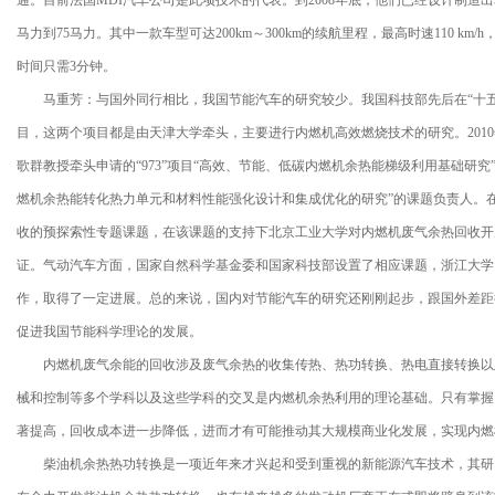
通。目前法国MDI汽车公司是此项技术的代表。到2008年底，他们已经设计制造
马力到75马力。其中一款车型可达200km～300km的续航里程，最高时速110 k
时间只需3分钟。
马重芳：与国外同行相比，我国节能汽车的研究较少。我国科技部先后在“十五”和
目，这两个项目都是由天津大学牵头，主要进行内燃机高效燃烧技术的研究。201
歌群教授牵头申请的“973”项目“高效、节能、低碳内燃机余热能梯级利用基础研
燃机余热能转化热力单元和材料性能强化设计和集成优化的研究”的课题负责人。在“
收的预探索性专题课题，在该课题的支持下北京工业大学对内燃机废气余热回收开
证。气动汽车方面，国家自然科学基金委和国家科技部设置了相应课题，浙江大学
作，取得了一定进展。总的来说，国内对节能汽车的研究还刚刚起步，跟国外差距
促进我国节能科学理论的发展。
内燃机废气余能的回收涉及废气余热的收集传热、热功转换、热电直接转换以
械和控制等多个学科以及这些学科的交叉是内燃机余热利用的理论基础。只有掌握
著提高，回收成本进一步降低，进而才有可能推动其大规模商业化发展，实现内燃
柴油机余热热功转换是一项近年来才兴起和受到重视的新能源汽车技术，其研