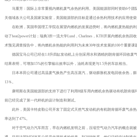
马重芳：国际上非常重视内燃机废气余热的利用。美国能源部同时资助6个团队
关领域各大公司及国家实验室，美国能源部的目标是通过余热利用技术的应用使柴油机
在欧洲，英国帝国理工学院在展望内燃机的发展趋势时，将内燃机废热能的利用作为
动了heat2power计划；瑞典3所一流大学Lund，Charlmes，KTH开展内燃机
术预见调查报告中，将内燃机余热能的利用列为未来30年技术发展的100个重要课
德国宝马公司已经在1.8升四缸发动机上分别采用水和酒精的朗肯循环回收废
结果表明，可增加15%的引擎输出效率以外，油耗表现更与1.5升的车款相当。
日本本田公司通过高温废气换热产生高压蒸汽，驱动膨胀机发电回收余热，膨胀
13％。
康明斯在美国能源部的支持下进行了利用8级车用内燃机余热驱动有机朗肯循环
前已经完成了第一代样机的设计制造和测试。
此外，美国卡特皮勒公司开发了固定式天然气发动机的有机朗肯循环废气余热
率达到了47%。
对于空气动力汽车而言，早在内燃机发明之前，压缩空气动力汽车的概念就被