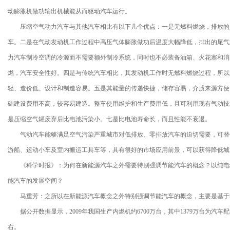
动膨胀机做功输出机械能从而驱动汽车运行。
压缩空气动力汽车与其他汽车相比有以下几个优点：一是无燃料燃烧，排放的是
车。二是在气动发动机工作过程中高压气体膨胀做功后温度大幅降低，排出的尾气
力汽车制冷空调的冷源而不需要额外制冷系统，同时也不必装备油箱、火花塞和消
燃，汽车安全性好。四是与传统汽车相比，其发动机工作时无燃料燃烧过程，所以
轻、造价低、设计和制造容易。五是其能量的传递快捷，储存容易，介质来源方便
础建设费用不高，较容易建造。整车使用维护和生产费用低，且可利用现有气动技
是压缩空气罐废弃后比电池污染小。七是比电池寿命长，而且性能不衰退。
气动汽车能够满足空气污染严重城市对低排放、零排放汽车的迫切需要，可替
游船、运动小车及室内搬运工具车等，具有很好的市场应用前景，可以获得降低城
《科学时报》：为何在新能源汽车之外需要特别强调节能汽车的概念？以纯电
能汽车的发展空间？
马重芳：之所以在新能源汽车概念之外特别强调节能汽车的概念，主要是基于
据公开数据显示，2009年我国生产内燃机约6700万台，其中1379万台为汽车配套，
右。