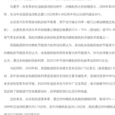
马重芳：在世界的石油能源消耗结构中，内燃机所占的份额很大，2006年和200
吨，在当年全国原油消耗总量3.23亿吨和3.46亿吨中所占比例均接近60％。
从目前汽车所用发动机的热平衡看，用于动力输出功率一般只占燃油燃烧总热量的3
机），以废热形式排出车外的能量占燃烧总能量的55％～70％（柴油机）或70%~
尾气带走的热量。因此内燃机余热回收是降低内燃机能耗的关键技术措施之一。
美国能源部对内燃机节能潜力的评估结果认为，发动机余热能回收的节能潜力达60
内燃机的节能技术后认为，余热能回收利用具有最大的节能潜力。作为全球最大的独立
认为，通过余热能的回收利用，到2015年可使内燃机的转化效率达到60%左右。
与此同时，2010年初，美国能源部长朱棣文宣布启动3.75亿美元（政府拨款1
划，其中发动机余热能回收利用是该项目支持的主要关键技术。该项目投资中60%
来支持轻型客车的节能。到2030年该技术在汽车中广泛采用后，每天能够节约1亿
划反映了新能源汽车的最新动向，此举能给我们以启示和借鉴。
总的来说，从目前的进展来看，通过对内燃机余热能的梯级利用，取得10%～2
2009年石油消耗量约为3.74亿吨，其中内燃机耗油为2.24亿吨，因此通过对内燃
减少CO2排放1.05亿吨左右。