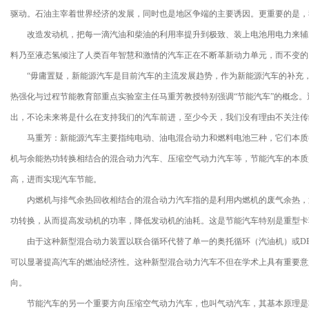
驱动。石油主宰着世界经济的发展，同时也是地区争端的主要诱因。更重要的是，
改造发动机，把每一滴汽油和柴油的利用率提升到极致、装上电池用电力来辅
料乃至液态氢倾注了人类百年智慧和激情的汽车正在不断革新动力单元，而不变的
“毋庸置疑，新能源汽车是目前汽车的主流发展趋势，作为新能源汽车的补充，
热强化与过程节能教育部重点实验室主任马重芳教授特别强调“节能汽车”的概念
出，不论未来将是什么在支持我们的汽车前进，至少今天，我们没有理由不关注传
马重芳：新能源汽车主要指纯电动、油电混合动力和燃料电池三种，它们本质
机与余能热功转换相结合的混合动力汽车、压缩空气动力汽车等，节能汽车的本质
高，进而实现汽车节能。
内燃机与排气余热回收相结合的混合动力汽车指的是利用内燃机的废气余热，
功转换，从而提高发动机的功率，降低发动机的油耗。这是节能汽车特别是重型卡
由于这种新型混合动力装置以联合循环代替了单一的奥托循环（汽油机）或DES
可以显著提高汽车的燃油经济性。这种新型混合动力汽车不但在学术上具有重要意
向。
节能汽车的另一个重要方向压缩空气动力汽车，也叫气动汽车，其基本原理是