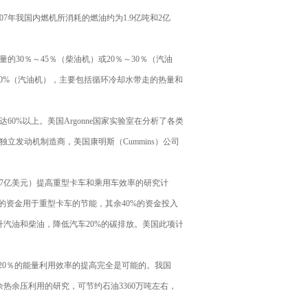
7年我国内燃机所消耗的燃油约为1.9亿吨和2亿
0％～45％（柴油机）或20％～30％（汽油
80%（汽油机），主要包括循环冷却水带走的热量和
%以上。美国Argonne国家实验室在分析了各类
发动机制造商，美国康明斯（Cummins）公司
.87亿美元）提高重型卡车和乘用车效率的研究计
的资金用于重型卡车的节能，其余40%的资金投入
升汽油和柴油，降低汽车20%的碳排放。美国此项计
0％的能量利用效率的提高完全是可能的。我国
机余热余压利用的研究，可节约石油3360万吨左右，