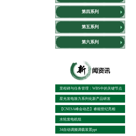
第四系列
第五系列
第六系列
里程碑与任务管理：WBS中的关键节点
控制
星光发电致力系列化新产品研发
【CNESA峰会动态】睿能世纪亮相
ESIE2017火电储能联
水轮发电机组
34自动调频调载装置ppt