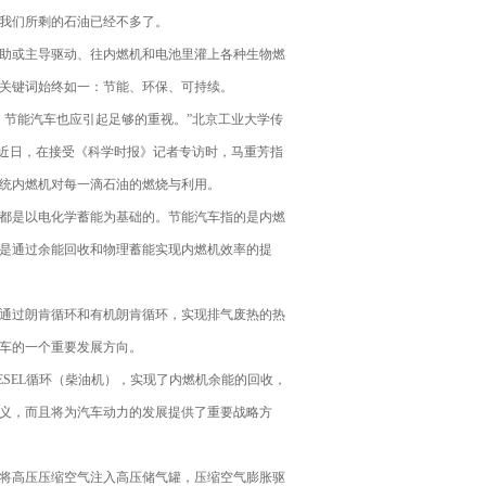
我们所剩的石油已经不多了。
助或主导驱动、往内燃机和电池里灌上各种生物燃
关键词始终如一：节能、环保、可持续。
节能汽车也应引起足够的重视。”北京工业大学传
。近日，在接受《科学时报》记者专访时，马重芳指
统内燃机对每一滴石油的燃烧与利用。
都是以电化学蓄能为基础的。节能汽车指的是内燃
是通过余能回收和物理蓄能实现内燃机效率的提
通过朗肯循环和有机朗肯循环，实现排气废热的热
车的一个重要发展方向。
EL循环（柴油机），实现了内燃机余能的回收，
义，而且将为汽车动力的发展提供了重要战略方
将高压压缩空气注入高压储气罐，压缩空气膨胀驱