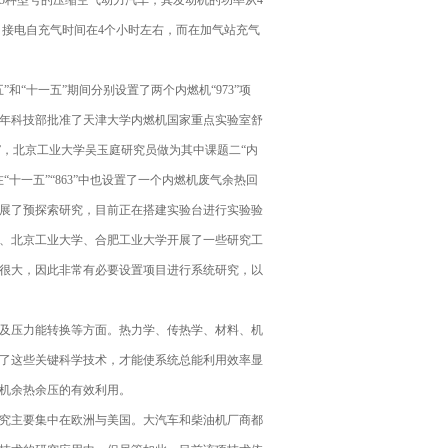
出5种型号的压缩空气动力汽车，其发动机的功率从4
m/h，接电自充气时间在4个小时左右，而在加气站充气
“十一五”期间分别设置了两个内燃机“973”项
0年科技部批准了天津大学内燃机国家重点实验室舒
究”，北京工业大学吴玉庭研究员做为其中课题二“内
十一五”“863”中也设置了一个内燃机废气余热回
展了预探索研究，目前正在搭建实验台进行实验验
、北京工业大学、合肥工业大学开展了一些研究工
很大，因此非常有必要设置项目进行系统研究，以
及压力能转换等方面。热力学、传热学、材料、机
了这些关键科学技术，才能使系统总能利用效率显
机余热余压的有效利用。
究主要集中在欧洲与美国。大汽车和柴油机厂商都