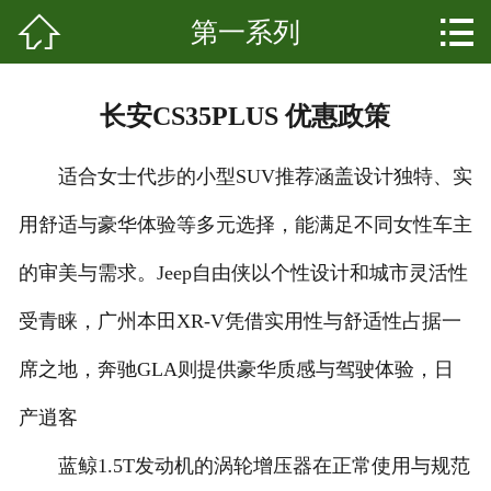


第一系列
网站首页

关于我们
长安CS35PLUS 优惠政策
产品中心
适合女士代步的小型SUV推荐涵盖设计独特、实
新闻资讯
用舒适与豪华体验等多元选择，能满足不同女性车主
成功案例
的审美与需求。Jeep自由侠以个性设计和城市灵活性
科普知识
受青睐，广州本田XR-V凭借实用性与舒适性占据一
发展起源
席之地，奔驰GLA则提供豪华质感与驾驶体验，日
产逍客
联系我们
蓝鲸1.5T发动机的涡轮增压器在正常使用与规范
客户留言